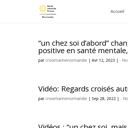
Accueil
“un chez soi d’abord” ch
positive en santé mental
par
croixmarinenormandie
|
Avr 12, 2023
|
- No
Vidéo: Regards croisés au
par
croixmarinenormandie
|
Sep 28, 2022
|
- N
Vidéos : “un chez soi, mais