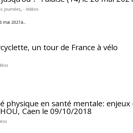
os journées
,
- Vidéos
6 mai 2021à...
ycyclette, un tour de France à vélo
idéos
ité physique en santé mentale: enjeux 
EHOU, Caen le 09/10/2018
déos