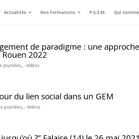
Actualités
Nos formations
P.S.S.M.
Qui sommes
angement de paradigme : une approch
e, Rouen 2022
s journées
,
- Vidéos
tour du lien social dans un GEM
os journées
,
- Vidéos
 jusqu’où ?” Falaise (14) le 26 mai 202