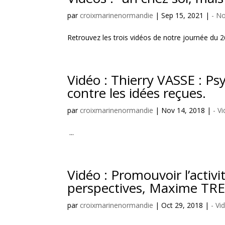
par
croixmarinenormandie
|
Sep 15, 2021
|
- N
Retrouvez les trois vidéos de notre journée du 2
Vidéo : Thierry VASSE : Ps
contre les idées reçues.
par
croixmarinenormandie
|
Nov 14, 2018
|
- V
...
Vidéo : Promouvoir l’activ
perspectives, Maxime TR
par
croixmarinenormandie
|
Oct 29, 2018
|
- Vi