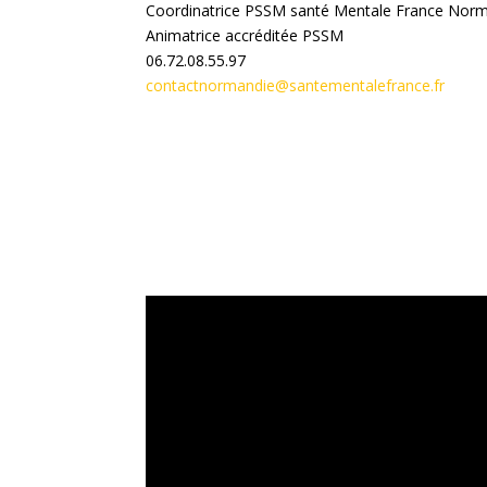
Coordinatrice
PSSM santé Mentale France N
Animatrice accréditée PSSM
06.72.08.55.97
contactnormandie@santementalefrance.fr