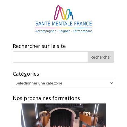
b
er
g
o
er
o
k
Rechercher sur le site
Catégories
Catégories
Nos prochaines formations