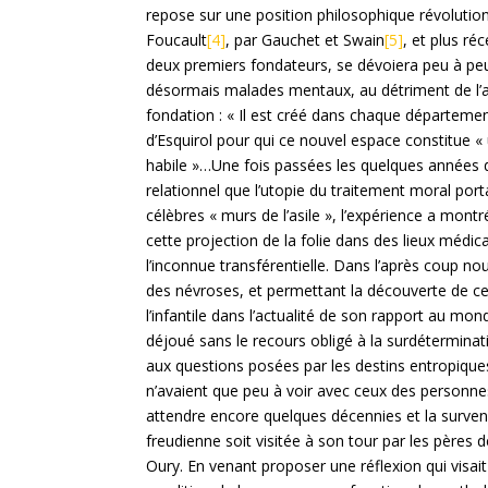
repose sur une position philosophique révolution
Foucault
[4]
, par Gauchet et Swain
[5]
, et plus r
deux premiers fondateurs, se dévoiera peu à peu
désormais malades mentaux, au détriment de l’a
fondation : « Il est créé dans chaque département
d’Esquirol pour qui ce nouvel espace constitue «
habile »…Une fois passées les quelques années de
relationnel que l’utopie du traitement moral porta
célèbres « murs de l’asile », l’expérience a montr
cette projection de la folie dans des lieux médi
l’inconnue transférentielle. Dans l’après coup n
des névroses, et permettant la découverte de ce
l’infantile dans l’actualité de son rapport au mond
déjoué sans le recours obligé à la surdétermina
aux questions posées par les destins entropique
n’avaient que peu à voir avec ceux des personnes
attendre encore quelques décennies et la surv
freudienne soit visitée à son tour par les pères 
Oury. En venant proposer une réflexion qui visai