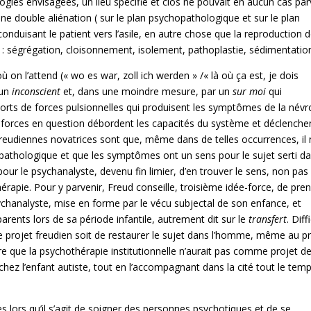
ogies envisagées, un lieu spécifié et clos ne pouvait en aucun cas par
ne double aliénation ( sur le plan psychopathologique et sur le plan
conduisant le patient vers l’asile, en autre chose que la reproduction 
: ségrégation, cloisonnement, isolement, pathoplastie, sédimentatio
ù on l’attend (« wo es war, zoll ich werden » /« là où ça est, je dois
 un
inconscient
et, dans une moindre mesure, par un
sur moi
qui
orts de forces pulsionnelles qui produisent les symptômes de la név
s forces en question débordent les capacités du système et déclenche
reudiennes novatrices sont que, même dans de telles occurrences, il 
le pathologique et que les symptômes ont un sens pour le sujet serti d
ur le psychanalyste, devenu fin limier, d’en trouver le sens, non pas 
hérapie. Pour y parvenir, Freud conseille, troisième idée-force, de pre
psychanalyste, mise en forme par le vécu subjectal de son enfance, et
arents lors de sa période infantile, autrement dit sur le
transfert
. Diffi
e projet freudien soit de restaurer le sujet dans l’homme, même au pr
dre que la psychothérapie institutionnelle n’aurait pas comme projet d
chez l’enfant autiste, tout en l’accompagnant dans la cité tout le tem
s lors qu’il s’agit de soigner des personnes psychotiques et de se