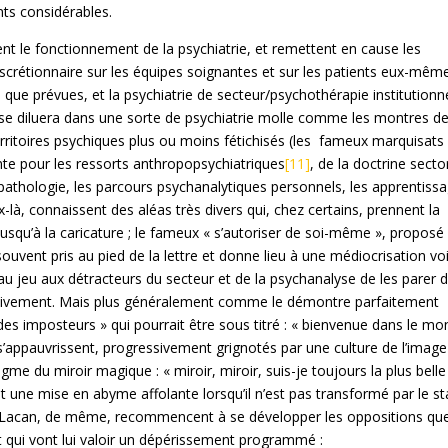
ts considérables.
nt le fonctionnement de la psychiatrie, et remettent en cause les
iscrétionnaire sur les équipes soignantes et sur les patients eux-même
que prévues, et la psychiatrie de secteur/psychothérapie institutionn
 se diluera dans une sorte de psychiatrie molle comme les montres d
erritoires psychiques plus ou moins fétichisés (les fameux marquisats
nte pour les ressorts anthropopsychiatriques
[11]
, de la doctrine sector
opathologie, les parcours psychanalytiques personnels, les apprentiss
là, connaissent des aléas très divers qui, chez certains, prennent la
jusqu’à la caricature ; le fameux « s’autoriser de soi-même », proposé
ouvent pris au pied de la lettre et donne lieu à une médiocrisation vo
au jeu aux détracteurs du secteur et de la psychanalyse de les parer 
ectivement. Mais plus généralement comme le démontre parfaitement
 des imposteurs » qui pourrait être sous titré : « bienvenue dans le m
 s’appauvrissent, progressivement grignotés par une culture de l’image
gme du miroir magique : « miroir, miroir, suis-je toujours la plus belle
t une mise en abyme affolante lorsqu’il n’est pas transformé par le s
s Lacan, de même, recommencent à se développer les oppositions que
 et qui vont lui valoir un dépérissement programmé :