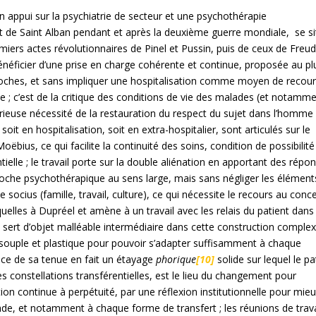
en appui sur la psychiatrie de secteur et une psychothérapie
set de Saint Alban pendant et après la deuxième guerre mondiale, se s
iers actes révolutionnaires de Pinel et Pussin, puis de ceux de Freud 
néficier d’une prise en charge cohérente et continue, proposée au pl
 proches, et sans impliquer une hospitalisation comme moyen de recou
 ; c’est de la critique des conditions de vie des malades (et notamm
périeuse nécessité de la restauration du respect du sujet dans l’homme
soit en hospitalisation, soit en extra-hospitalier, sont articulés sur le
ius, ce qui facilite la continuité des soins, condition de possibilité
ntielle ; le travail porte sur la double aliénation en apportant des répo
proche psychothérapique au sens large, mais sans négliger les élément
e socius (famille, travail, culture), ce qui nécessite le recours au conc
elles à Dupréel et amène à un travail avec les relais du patient dans 
ion sert d’objet malléable intermédiaire dans cette construction comple
fois souple et plastique pour pouvoir s’adapter suffisamment à chaque
ce de sa tenue en fait un étayage
phorique
[10]
solide sur lequel le pa
s constellations transférentielles, est le lieu du changement pour
tion continue à perpétuité, par une réflexion institutionnelle pour mie
ade, et notamment à chaque forme de transfert ; les réunions de trava