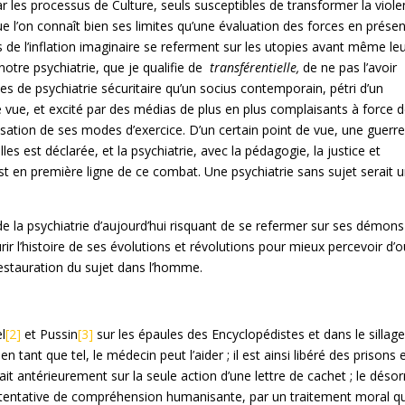
r les processus de Culture, seuls susceptibles de transformer la viol
ue l’on connaît bien ses limites qu’une évaluation des forces en prése
es de l’inflation imaginaire se referment sur les utopies avant même le
à notre psychiatrie, que je qualifie de
transférentielle,
de ne pas l’avoir
tes de psychiatrie sécuritaire qu’un socius contemporain, pétri d’un
vue, et excité par des médias de plus en plus complaisants à force 
isation de ses modes d’exercice. D’un certain point de vue, une guerr
les est déclarée, et la psychiatrie, avec la pédagogie, la justice et
 en première ligne de ce combat. Une psychiatrie sans sujet serait 
de la psychiatrie d’aujourd’hui risquant de se refermer sur ses démons
ir l’histoire de ses évolutions et révolutions pour mieux percevoir d’
 restauration du sujet dans l’homme.
l
[2]
et Pussin
[3]
sur les épaules des Encyclopédistes et dans le sillag
en tant que tel, le médecin peut l’aider ; il est ainsi libéré des prisons 
ait antérieurement sur la seule action d’une lettre de cachet ; le déso
e tentative de compréhension humanisante, par un traitement moral qu