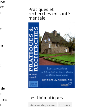
ence
nce
Pratiques et
ur
recherches en santé
mentale
de
e
une
où
e de
et
Les thématiques
rmais
i
Articles de presse
Enquête