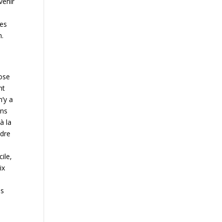
venir
des
n.
rose
nt
n’y a
ans
à la
ndre
cile,
ix
e
ps