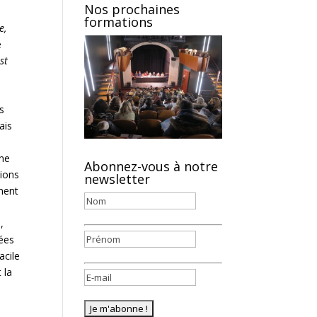
Nos prochaines
formations
e,
e
st
s
ais
une
Abonnez-vous à notre
tions
newsletter
ement
,
rées
acile
 la