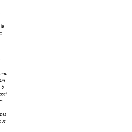
t
s
 la
de
r
 mon
)On
s à
ussi
es
mmes
Nous