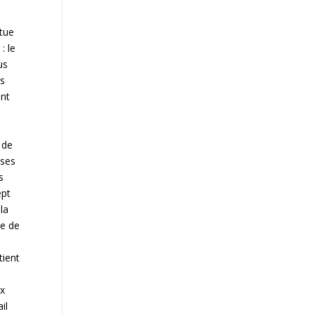
itue
: le
us
rs
ent
 de
nses
s
ept
la
xe de
tient
ux
il