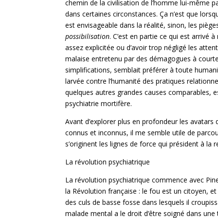
chemin de la civilisation de l’homme lui-même pa
dans certaines circonstances. Ça n’est que lorsq
est envisageable dans la réalité, sinon, les pièg
possibilisation
. C’est en partie ce qui est arrivé 
assez explicitée ou d’avoir trop négligé les atten
malaise entretenu par des démagogues à courte 
simplifications, semblait préférer à toute human
larvée contre l’humanité des pratiques relationnel
quelques autres grandes causes comparables, est
psychiatrie mortifère.
Avant d’explorer plus en profondeur les avatars 
connus et inconnus, il me semble utile de parcour
s’originent les lignes de force qui président à la
La révolution psychiatrique
La révolution psychiatrique commence avec Pine
la Révolution française : le fou est un citoyen, et 
des culs de basse fosse dans lesquels il croupiss
malade mental a le droit d’être soigné dans un