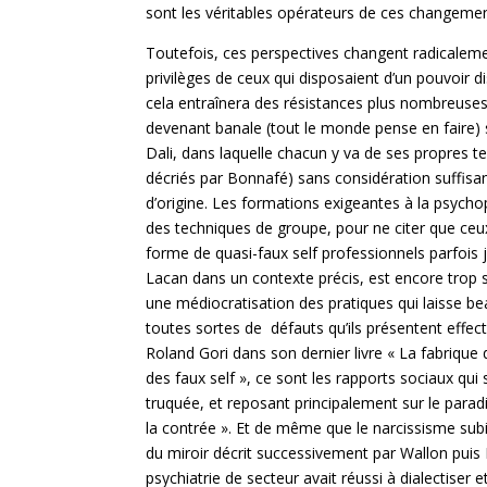
sont les véritables opérateurs de ces changemen
Toutefois, ces perspectives changent radicaleme
privilèges de ceux qui disposaient d’un pouvoir d
cela entraînera des résistances plus nombreuses 
devenant banale (tout le monde pense en faire)
Dali, dans laquelle chacun y va de ses propres t
décriés par Bonnafé) sans considération suffisa
d’origine. Les formations exigeantes à la psych
des techniques de groupe, pour ne citer que ceux-
forme de quasi-faux self professionnels parfois 
Lacan dans un contexte précis, est encore trop s
une médiocratisation des pratiques qui laisse be
toutes sortes de défauts qu’ils présentent eff
Roland Gori dans son dernier livre « La fabrique
des faux self », ce sont les rapports sociaux qui
truquée, et reposant principalement sur le paradi
la contrée ». Et de même que le narcissisme subi
du miroir décrit successivement par Wallon pui
psychiatrie de secteur avait réussi à dialectiser