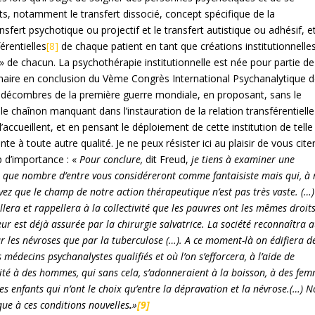
ts, notamment le transfert dissocié, concept spécifique de la
sfert psychotique ou projectif et le transfert autistique ou adhésif, e
férentielles
[8]
de chaque patient en tant que créations institutionnelle
» de chacun. La psychothérapie institutionnelle est née pour partie de
nnaire en conclusion du Vème Congrès International Psychanalytique 
décombres de la première guerre mondiale, en proposant, sans le
e le chaînon manquant dans l’instauration de la relation transférentielle
l’accueillent, et en pensant le déploiement de cette institution de telle
te à toute autre qualité. Je ne peux résister ici au plaisir de vous cite
 d’importance : «
Pour conclure,
dit Freud,
je tiens à examiner une
et que nombre d’entre vous considéreront comme fantaisiste mais qui, à
avez que le champ de notre action thérapeutique n’est pas très vaste. (…
illera et rappellera à la collectivité que les pauvres ont les mêmes droit
eur est déjà assurée par la chirurgie salvatrice. La société reconnaîtra a
 les névroses que par la tuberculose (…). A ce moment-là on édifiera d
 médecins psychanalystes qualifiés et où l’on s’efforcera, à l’aide de
tivité à des hommes, qui sans cela, s’adonneraient à la boisson, à des fe
es enfants qui n’ont le choix qu’entre la dépravation et la névrose.(…) 
que à ces conditions nouvelles
.
»
[9]