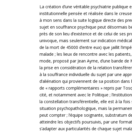
La création d’une véritable psychiatrie publique 
institutionnelle pensée et réalisée dans le creu
à mon sens dans la suite logique directe des prem
sujet en souffrance psychique peut désormais bé
près de son lieu d’existence et de celui de ses
univoque, mais seulement sur indication médicale
de la mort de 45000 d’entre eux) que jaillit l’im
malade ; les lieux de rencontre avec les patients, 
mode, proposé par Jean Ayme, d’une bande de Moëb
la prise en considération de la relation transfére
à la souffrance individuelle du sujet par une ap
d’aliénation qui proviennent de sa position dans l
de « rapports complémentaires » repris par Tosqu
cité, et notamment avec le Politique ; l’institut
la constellation transférentielle, elle est à la 
situation psychopathologique, mais la permanen
peut compter ; l’équipe soignante, substratum de
atteindre les objectifs poursuivis, par une forma
s’adapter aux particularités de chaque sujet mal