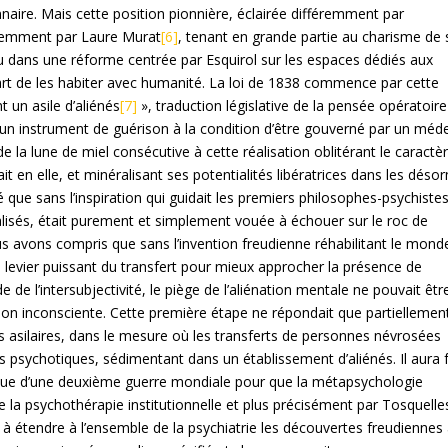
naire. Mais cette position pionnière, éclairée différemment par
écemment par Laure Murat
[6]
, tenant en grande partie au charisme de 
 dans une réforme centrée par Esquirol sur les espaces dédiés aux
rt de les habiter avec humanité. La loi de 1838 commence par cette
 un asile d’aliénés
[7]
», traduction législative de la pensée opératoire
 un instrument de guérison à la condition d’être gouverné par un méd
 la lune de miel consécutive à cette réalisation oblitérant le caractè
it en elle, et minéralisant ses potentialités libératrices dans les déso
é que sans l’inspiration qui guidait les premiers philosophes-psychistes
calisés, était purement et simplement vouée à échouer sur le roc de
ous avons compris que sans l’invention freudienne réhabilitant le mond
 levier puissant du transfert pour mieux approcher la présence de
e de l’intersubjectivité, le piège de l’aliénation mentale ne pouvait êtr
tion inconsciente. Cette première étape ne répondait que partiellemen
s asilaires, dans le mesure où les transferts de personnes névrosées
 psychotiques, sédimentant dans un établissement d’aliénés. Il aura f
enue d’une deuxième guerre mondiale pour que la métapsychologie
de la psychothérapie institutionnelle et plus précisément par Tosquelle
t à étendre à l’ensemble de la psychiatrie les découvertes freudiennes