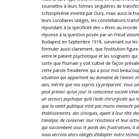
soumettre à leurs formes singulières de transfer
schizophrénie inventé par Oury, mais aussi le tran
leurs corollaires obligés, les constellations trans
répondant à la spécificité des « êtres-au-monde 
réponse à la question posée par un Freud visio
Budapest en Septembre 1918, survenant sur les 
formuler aussi clairement, que l’institution figur
entre le patient psychotique et les soignants qui 
sorte que l’humain y soit cultivé de façon prévalen
cette parole freudienne qui a pour moi beaucoup
situation qui appartient au domaine de l’avenir 
avis, mérite que nos esprits s’y préparent. Vous s
peut prévoir qu’un jour la conscience sociale s’éve
un secours psychique qu’à l’aide chirurgicale qui l
que la santé publique n’est pas moins menacée par
établissements, des cliniques, ayant à leur tête des
l’analyse, de conserver leur résistance et leur ac
qui succombent sous le poids des frustrations, à d
nous verrons alors obligés d’adapter notre techni