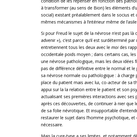
condition de les repenser en fonction des pathol
à transformer (au sens de Bion) les éléments d’u
social) existant préalablement dans le socius et 
mêmes mécanismes à l’intérieur même de l’asile 
Si pour Freud le sujet de la névrose n’est pas là o
advenir »), c’est parce qu’il est surdéterminé par
entretiennent tous les deux avec le
moi
des rapp
occidentale poids moyen ; dans certains cas, le
une névrose pathologique, mais les deux idées f
pas de différence définitive entre le normal et 
sa névrose normale ou pathologique : à charge po
place du patient mais avec lui, co-acteur de sa t
appui sur la la relation entre le patient et son 
actualisant ses premières interactions avec ses p
après ces découvertes, de continuer à nier que l
de sa folie névrotique. Et insupportable d’enten
restaurer le sujet dans l’homme psychotique, et 
nécessaire.
Mais la cure-type a ses limites, et notamment dè