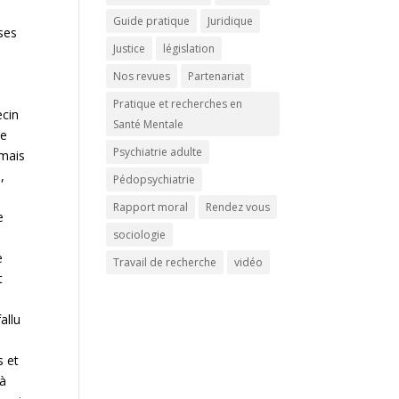
Guide pratique
Juridique
ses
Justice
législation
Nos revues
Partenariat
Pratique et recherches en
ecin
Santé Mentale
re
Psychiatrie adulte
rmais
,
Pédopsychiatrie
Rapport moral
Rendez vous
e
sociologie
e
Travail de recherche
vidéo
t
allu
s et
 à