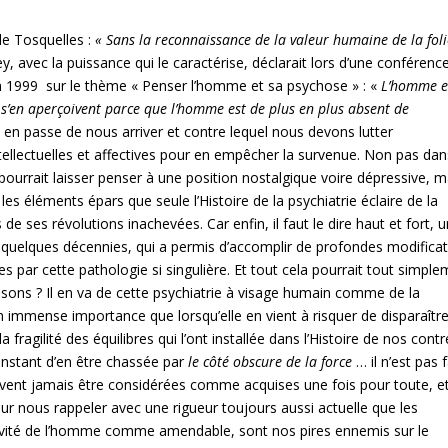
de Tosquelles :
« Sans la reconnaissance de la valeur humaine de la foli
, avec la puissance qui le caractérise, déclarait lors d’une conférenc
n 1999 sur le thème « Penser l’homme et sa psychose » : «
L’homme e
u s’en aperçoivent parce que l’homme est de plus en plus absent de
st en passe de nous arriver et contre lequel nous devons lutter
tellectuelles et affectives pour en empêcher la survenue. Non pas dan
pourrait laisser penser à une position nostalgique voire dépressive, m
éléments épars que seule l’Histoire de la psychiatrie éclaire de la
de ses révolutions inachevées. Car enfin, il faut le dire haut et fort, 
t quelques décennies, qui a permis d’accomplir de profondes modifica
par cette pathologie si singulière. Et tout cela pourrait tout simpl
aisons ? Il en va de cette psychiatrie à visage humain comme de la
immense importance que lorsqu’elle en vient à risquer de disparaître
a fragilité des équilibres qui l’ont installée dans l’Histoire de nos cont
instant d’en être chassée par
le côté obscure de la force
… il n’est pas f
ent jamais être considérées comme acquises une fois pour toute, et
ur nous rappeler avec une rigueur toujours aussi actuelle que les
ctivité de l’homme comme amendable, sont nos pires ennemis sur le