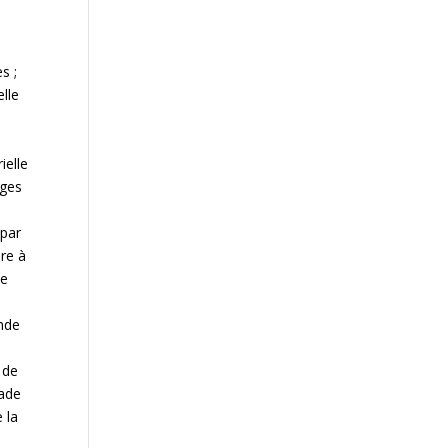
s ;
elle
e
ielle
ages
 par
ire à
de
onde
 de
tade
 la