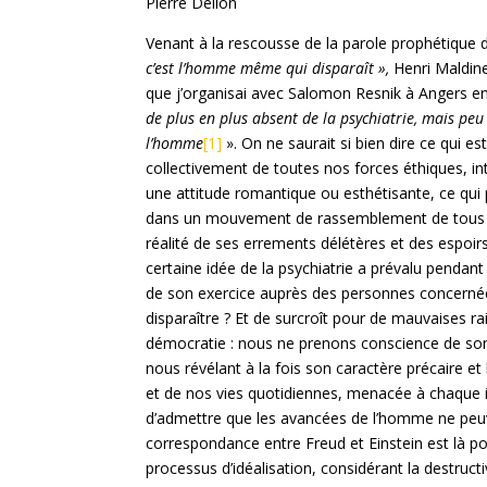
Pierre Delion
Venant à la rescousse de la parole prophétique 
c’est l’homme même qui disparaît »,
Henri Maldiney
que j’organisai avec Salomon Resnik à Angers e
de plus en plus absent de la psychiatrie, mais pe
l’homme
[1]
». On ne saurait si bien dire ce qui e
collectivement de toutes nos forces éthiques, in
une attitude romantique ou esthétisante, ce qui 
dans un mouvement de rassemblement de tous les 
réalité de ses errements délétères et des espoirs 
certaine idée de la psychiatrie a prévalu pendan
de son exercice auprès des personnes concernées 
disparaître ? Et de surcroît pour de mauvaises r
démocratie : nous ne prenons conscience de son 
nous révélant à la fois son caractère précaire et l
et de nos vies quotidiennes, menacée à chaque 
d’admettre que les avancées de l’homme ne peuv
correspondance entre Freud et Einstein est là po
processus d’idéalisation, considérant la destru