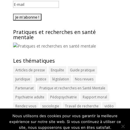
Pratiques et recherches en santé
mentale
Les thématiques
Articles de presse
Enquête
Guide pratique
Juridique
Justice
législation
Nos revues
Partenariat
Pratique et recherches en Santé Mentale
Psychiatrie adulte
Pédopsychiatrie
Rapport moral
Rendez vous
sociologie
Travail de recherche
vidéo
Nous utilisons des cookies pour vous garantir la meilleure
expérience sur notre site web. Si vous continuez à utiliser ce
site, nous supposerons que vous en êtes satisfait.