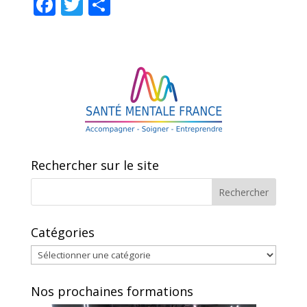
F
T
P
ac
w
ar
e
itt
ta
b
er
g
o
er
o
k
Rechercher sur le site
Catégories
Catégories
Nos prochaines formations