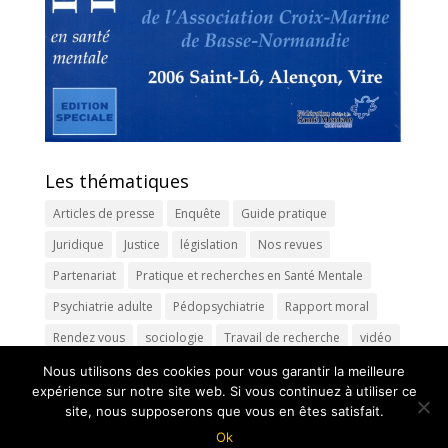
Les thématiques
Articles de presse
Enquête
Guide pratique
Juridique
Justice
législation
Nos revues
Partenariat
Pratique et recherches en Santé Mentale
Psychiatrie adulte
Pédopsychiatrie
Rapport moral
Rendez vous
sociologie
Travail de recherche
vidéo
Nous utilisons des cookies pour vous garantir la meilleure
expérience sur notre site web. Si vous continuez à utiliser ce
site, nous supposerons que vous en êtes satisfait.
Ok
Une création iterrenet.fr