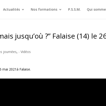
Actualités
Nos formations
P.S.S.M.
Qui sommes
mais jusqu’où ?” Falaise (14) le 2
os journées
,
- Vidéos
6 mai 2021à Falaise.