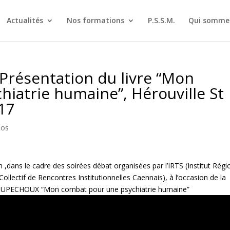
Actualités
Nos formations
P.S.S.M.
Qui sommes
: Présentation du livre “Mon
iatrie humaine”, Hérouville St
017
éos
n ,dans le cadre des soirées débat organisées par l’IRTS (Institut Régi
Collectif de Rencontres Institutionnelles Caennais), à l’occasion de la
k COUPECHOUX “Mon combat pour une psychiatrie humaine”