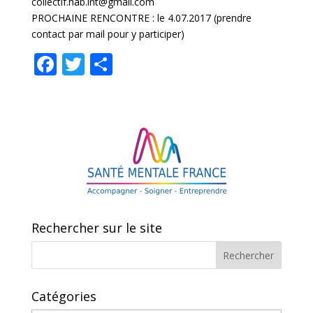
collectif.hab.int@gmail.com
PROCHAINE RENCONTRE : le 4.07.2017 (prendre
contact par mail pour y participer)
F
T
P
ac
w
ar
e
itt
ta
b
er
g
o
er
o
k
Rechercher sur le site
Catégories