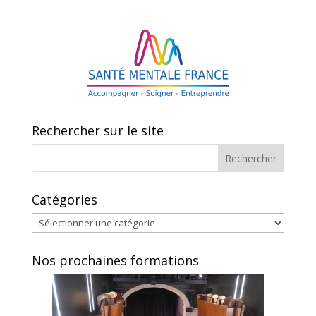
e
itt
ta
b
er
g
o
er
o
k
Rechercher sur le site
Catégories
Catégories
Nos prochaines formations