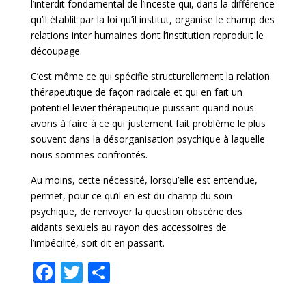
l’interdit fondamental de l’inceste qui, dans la différence
qu’il établit par la loi qu’il institut, organise le champ des
relations inter humaines dont l’institution reproduit le
découpage.
C’est même ce qui spécifie structurellement la relation
thérapeutique de façon radicale et qui en fait un
potentiel levier thérapeutique puissant quand nous
avons à faire à ce qui justement fait problème le plus
souvent dans la désorganisation psychique à laquelle
nous sommes confrontés.
Au moins, cette nécessité, lorsqu’elle est entendue,
permet, pour ce qu’il en est du champ du soin
psychique, de renvoyer la question obscène des
aidants sexuels au rayon des accessoires de
l’imbécilité, soit dit en passant.
F
T
P
ac
w
ar