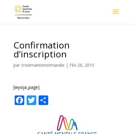
Confirmation
d’inscription
par
croixmarinenormandie
|
Fév 26, 2015
[wysija_page]
F
T
P
ac
w
ar
e
itt
ta
b
er
g