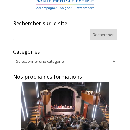
o
er
o
k
Rechercher sur le site
Catégories
Catégories
Nos prochaines formations