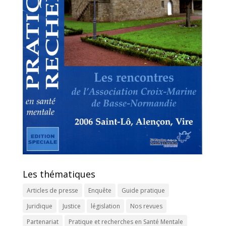
Les thématiques
Articles de presse
Enquête
Guide pratique
Juridique
Justice
législation
Nos revues
Partenariat
Pratique et recherches en Santé Mentale