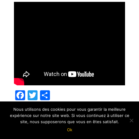
F
T
P
ac
w
ar
Nous utilisons des cookies pour vous garantir la meilleure
e
itt
ta
expérience sur notre site web. Si vous continuez à utiliser ce
b
er
g
site, nous supposerons que vous en êtes satisfait.
Ok
Une création iterrenet.fr
o
er